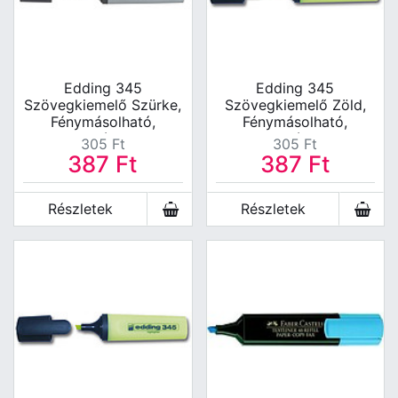
Edding 345
Edding 345
Szövegkiemelő Szürke,
Szövegkiemelő Zöld,
Fénymásolható,
Fénymásolható,
Faxolható 2-5mm
Faxolható 2-5mm
305
Ft
305
Ft
387
Ft
387
Ft
Részletek
Részletek