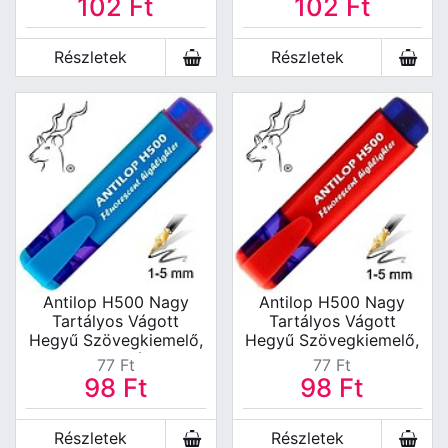
102
Ft
102
Ft
Részletek
Részletek
Antilop H500 Nagy
Antilop H500 Nagy
Tartályos Vágott
Tartályos Vágott
Hegyű Szövegkiemelő,
Hegyű Szövegkiemelő,
Neon Kék
Neon Piros
77
Ft
77
Ft
98
Ft
98
Ft
Részletek
Részletek