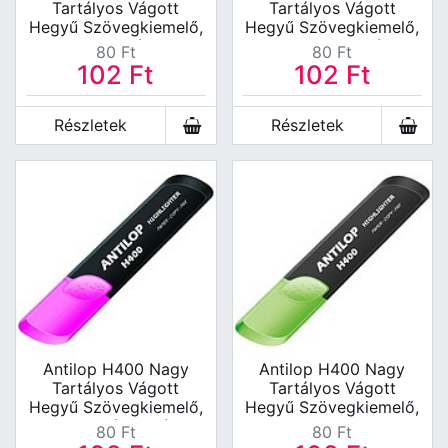
Tartályos Vágott
Tartályos Vágott
Hegyű Szövegkiemelő,
Hegyű Szövegkiemelő,
Neon Kék
Neon Narancssárga
80
Ft
80
Ft
102
Ft
102
Ft
Részletek
Részletek
Antilop H400 Nagy
Antilop H400 Nagy
Tartályos Vágott
Tartályos Vágott
Hegyű Szövegkiemelő,
Hegyű Szövegkiemelő,
Neon Rózsaszín
Neon Zöld
80
Ft
80
Ft