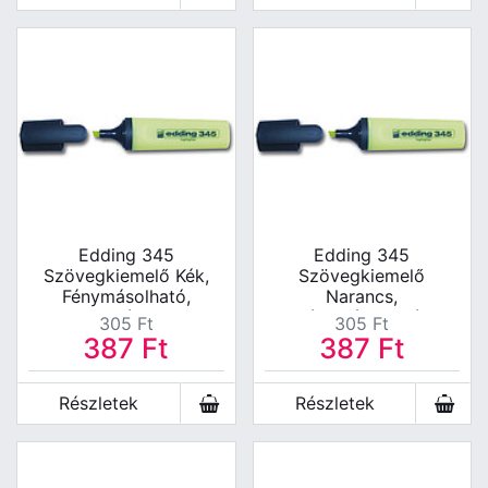
Edding 345
Edding 345
Szövegkiemelő Kék,
Szövegkiemelő
Fénymásolható,
Narancs,
Faxolható 2-5mm
Fénymásolható,
305
Ft
305
Ft
Faxolható 2-5mm
387
Ft
387
Ft
Részletek
Részletek