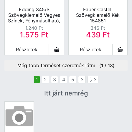
Edding 345/S
Faber Castell
Szövegkiemelő Vegyes
Szövegkiemelő Kék
Színek, Fénymásolható,
154851
Faxolható 2-5mm 4db-
1.240
Ft
346
Ft
Os Készlet
1.575
Ft
439
Ft
Részletek
Részletek
Még több terméket szeretnék látni (
1
/
13
)
1
2
3
4
5
Itt járt nemrég