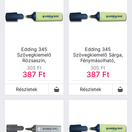
Edding 345
Edding 345
Szövegkiemelő
Szövegkiemelő Sárga,
Rózsaszín,
Fénymásolható,
Fénymásolható,
Faxolható 2-5mm ,
305
Ft
305
Ft
Faxolható 2-5mm ,
Akció A Készlet Erejéig!
387
Ft
387
Ft
Akció A Készlet Erejéig!
Részletek
Részletek