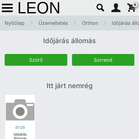
0
Nyitólap
Üzemeltetés
Otthon
Időjárás ál
Időjárás állomás
Szűrő
Sorrend
Itt járt nemrég
07:29
Időjárás
Állomás