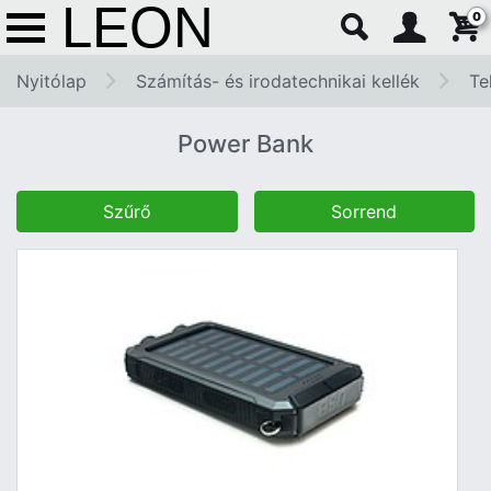
0
Nyitólap
Számítás- és irodatechnikai kellék
Te
Power Bank
Szűrő
Sorrend