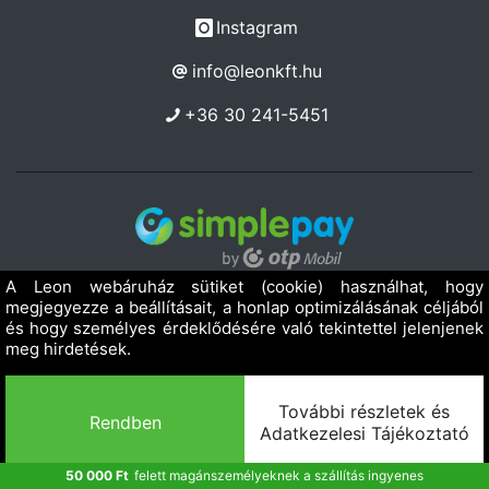
Instagram
info@leonkft.hu
+36 30 241-5451
Copyright 2019 - 2026. LEON Kereskedelmi Szolgáltató Kft.
Minden jog fenntartva!
Powered by Adamante
50 000 Ft
felett magánszemélyeknek a szállítás ingyenes