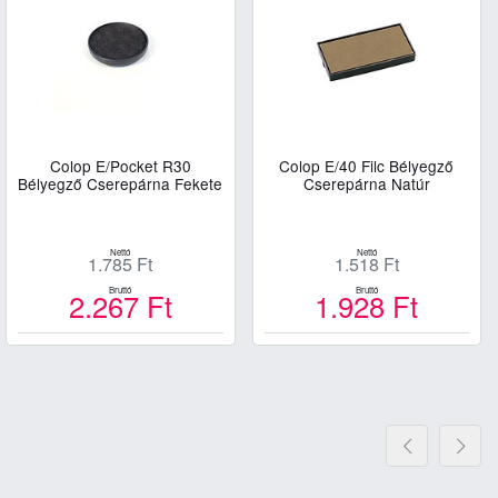
Colop E/Pocket R30
Colop E/40 Filc Bélyegző
Bélyegző Cserepárna Fekete
Cserepárna Natúr
Nettó
Nettó
1.785
Ft
1.518
Ft
Bruttó
Bruttó
2.267
Ft
1.928
Ft
Kosárba
Kosárba