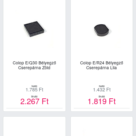
Colop E/Q30 Bélyegző
Colop E/R24 Bélyegző
Cserepárna Zöld
Cserepárna Lila
Nettó
Nettó
1.785
Ft
1.432
Ft
Bruttó
Bruttó
2.267
Ft
1.819
Ft
Kosárba
Kosárba