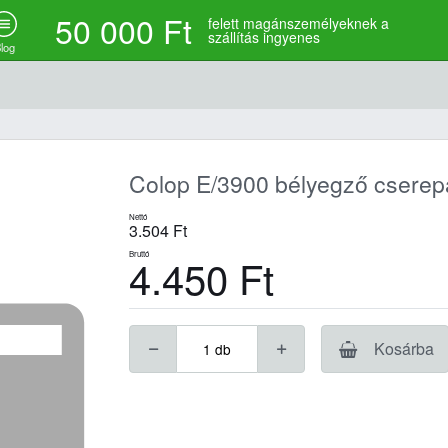
50 000 Ft
felett magánszemélyeknek a
szállítás ingyenes
log
Colop E/3900 bélyegző cserep
Nettó
3.504
Ft
Bruttó
4.450
Ft
Kosárba