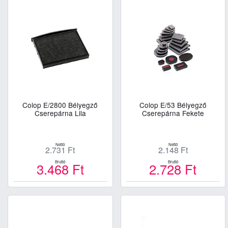
Colop E/2800 Bélyegző
Colop E/53 Bélyegző
Cserepárna Lila
Cserepárna Fekete
Nettó
Nettó
2.731
Ft
2.148
Ft
Bruttó
Bruttó
3.468
Ft
2.728
Ft
Kosárba
Kosárba