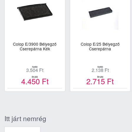
Colop E/3900 Bélyegző
Colop E/25 Bélyegző
Cserepárna Kék
Cserepárna
Nettó
Nettó
3.504
Ft
2.138
Ft
Bruttó
Bruttó
4.450
Ft
2.715
Ft
Kosárba
Kosárba
Itt járt nemrég