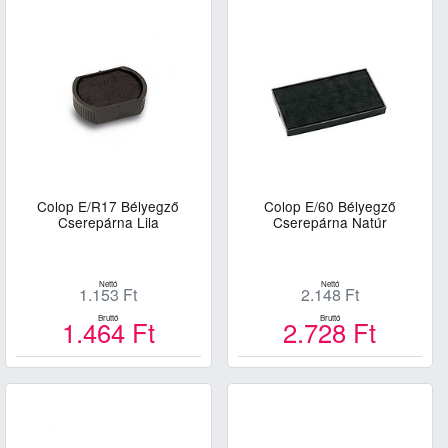
Colop E/R17 Bélyegző
Colop E/60 Bélyegző
Cserepárna Lila
Cserepárna Natúr
Nettó
Nettó
1.153
Ft
2.148
Ft
Bruttó
Bruttó
1.464
Ft
2.728
Ft
Kosárba
Kosárba