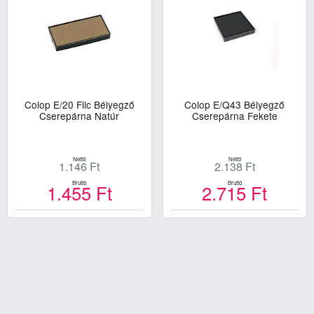
Colop E/20 Filc Bélyegző
Colop E/Q43 Bélyegző
Cserepárna Natúr
Cserepárna Fekete
Nettó
Nettó
1.146
Ft
2.138
Ft
Bruttó
Bruttó
1.455
Ft
2.715
Ft
Kosárba
Kosárba