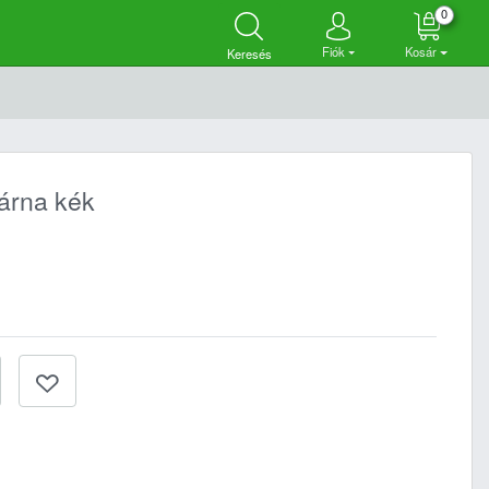
0
Fiók
Kosár
Keresés
árna kék