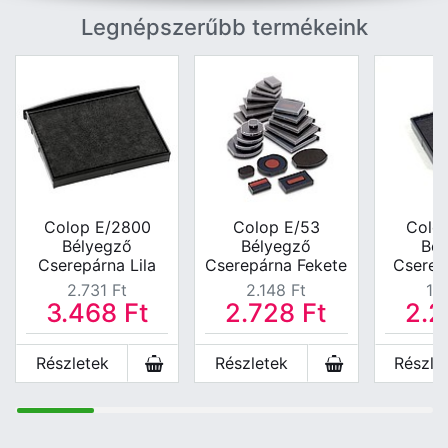
Legnépszerűbb termékeink
Colop E/2800
Colop E/53
Colo
Bélyegző
Bélyegző
Bél
Cserepárna Lila
Cserepárna Fekete
Cserep
2.731
Ft
2.148
Ft
1.
3.468
Ft
2.728
Ft
2.
Részletek
Részletek
Részle