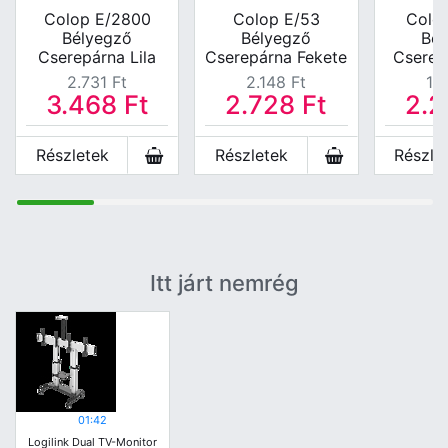
Colop E/2800
Colop E/53
Colo
Bélyegző
Bélyegző
Bél
Cserepárna Lila
Cserepárna Fekete
Cserep
2.731
Ft
2.148
Ft
1.
3.468
Ft
2.728
Ft
2.
Részletek
Részletek
Részle
Itt járt nemrég
01:42
Logilink Dual TV-Monitor