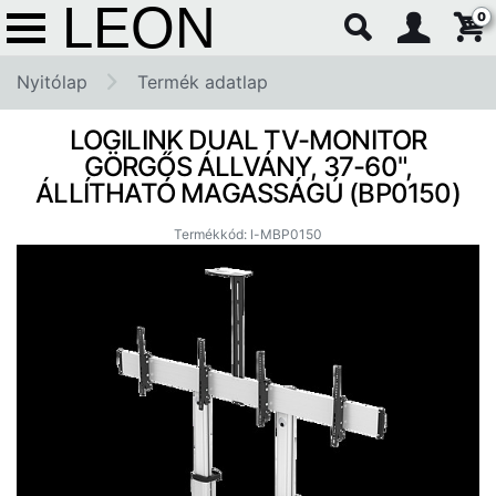
0
Nyitólap
Termék adatlap
LOGILINK DUAL TV-MONITOR
GÖRGŐS ÁLLVÁNY, 37-60",
ÁLLÍTHATÓ MAGASSÁGÚ (BP0150)
Termékkód: l-MBP0150