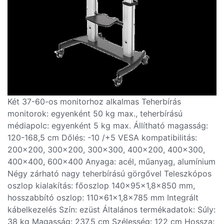
Két 37-60-os monitorhoz alkalmas Teherbírás
monitorok: egyenként 50 kg max., teherbírású
médiapolc: egyenként 5 kg max. Állítható magasság:
120-168,5 cm Dőlés: -10 /+5 VESA kompatibilitás:
200x200, 300x200, 300x300, 400x200, 400x300,
400x400, 600x400 Anyaga: acél, műanyag, alumínium
Négy zárható nagy teherbírású görgővel Teleszkópos
oszlop kialakítás: főoszlop 140x95x1,8x850 mm,
hosszabbító oszlop: 110x61x1,8x785 mm Integrált
kábelkezelés Szín: ezüst Általános termékadatok: Súly:
38 kg Magasság: 237,5 cm Szélesség: 122 cm Hossza: